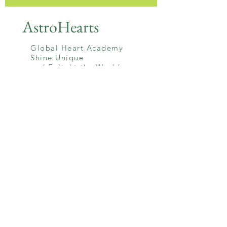
AstroHearts
Global Heart Academy
Shine Unique
and Enlight the World
大阪府箕面市小野原西
3−21−17
3−21−17 Onoharanishi
Address
Minoh-city Osaka
562-
0032
Japan
Email
thankyou@astrohearts.info
Tel
あけみ
080-3813-7320
​TERU
080-3184-1727