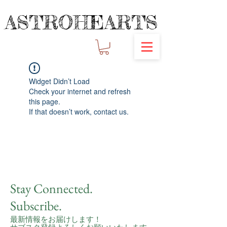
ASTROHEARTS
ASTROHEARTS
Widget Didn’t Load
Check your internet and refresh
this page.
If that doesn’t work, contact us.
Stay Connected.
Subscribe.
最新情報をお届けします！