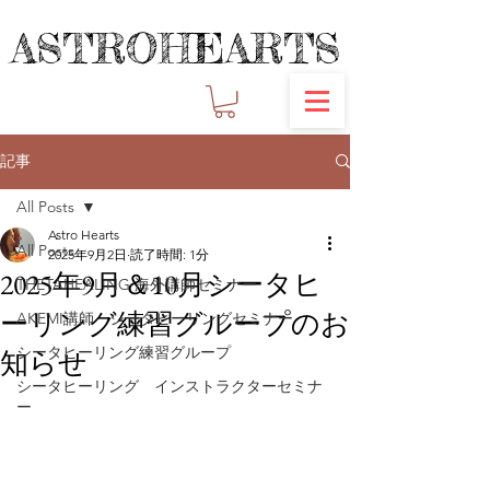
ASTROHEARTS
ASTROHEARTS
記事
All Posts
Astro Hearts
All Posts
2025年9月2日
読了時間: 1分
2025年9月＆10月シータヒ
THETAHEALING 海外講師セミナー
ーリング練習グループのお
AKEMI講師 シータヒーリングセミナー
シータヒーリング練習グループ
知らせ
シータヒーリング インストラクターセミナ
ー