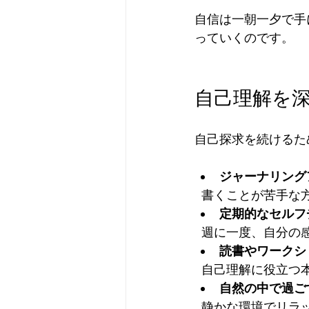
自信は一朝一夕で手
っていくのです。
自己理解を
自己探求を続けるた
ジャーナリング
  書くことが苦手
定期的なセルフ
  週に一度、自分
読書やワークシ
  自己理解に役立
自然の中で過ご
  静かな環境でリ