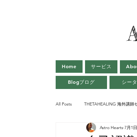
Home
サービス
Ab
Blogブログ
シー
All Posts
THETAHEALING 海外講
Astro Hearts
7月1
シータヒーリング インストラクタ