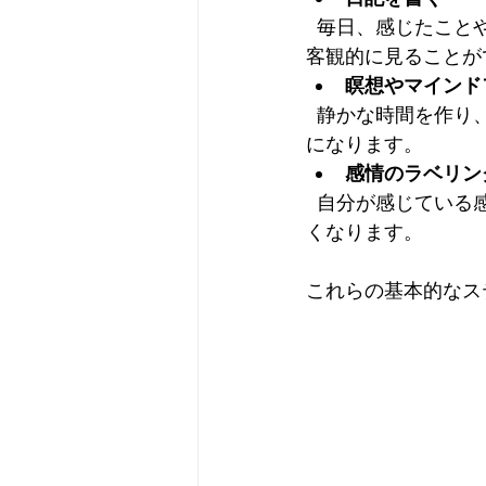
  毎日、感じたことや考えたことを短くても良いので書き留めることで、自分の心の動きを
客観的に見ることがで
瞑想やマインド
  静かな時間を作り、呼吸に意識を向けることで、雑念を手放し、今の自分に集中する練習
になります。  
感情のラベリン
  自分が感じている感情に名前をつけることで、感情の理解が深まり、コントロールしやす
くなります。
これらの基本的なス