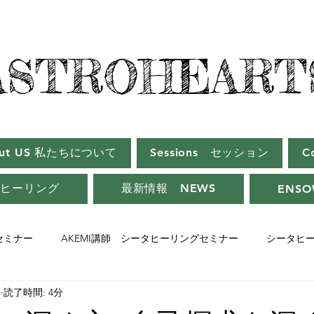
ASTROHEART
ASTROHEART
out US 私たちについて
Sessions セッション
C
タヒーリング
最新情報 NEWS
ENSO
師セミナー
AKEMI講師 シータヒーリングセミナー
シータヒ
日
読了時間: 4分
ーセミナー