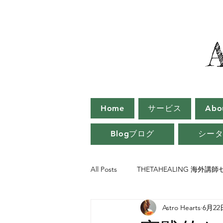
Home
サービス
Ab
Blogブログ
シー
All Posts
THETAHEALING 海外講
Astro Hearts
6月22
シータヒーリング インストラクタ