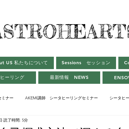
ASTROHEART
ASTROHEART
out US 私たちについて
Sessions セッション
C
タヒーリング
最新情報 NEWS
ENSO
師セミナー
AKEMI講師 シータヒーリングセミナー
シータヒ
日
読了時間: 5分
ーセミナー