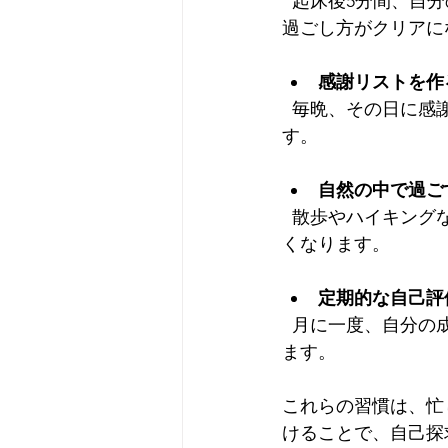
  起床後5分間、自分の気持ちや今日の目標を静かに考える時間を持つ。これにより、1日の
過ごし方がクリアに
感謝リストを作
  毎晩、その日に感謝したいことを3つ書き出す習慣をつけると、ポジティブな視点が育ちま
す。
自然の中で過ご
  散歩やハイキングなど、自然に触れることで心が落ち着き、自分の内面にアクセスしやす
くなります。
定期的な自己評
  月に一度、自分の成長や課題を振り返る時間を設けると、目標設定や改善点が明確になり
ます。
これらの習慣は、忙
けることで、自己探