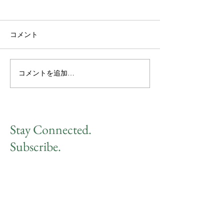
コメント
コメントを追加…
自己実現哲学のアプロー
自己理解のため
チ
プ：自分を発見
の効果的な方法
Stay Connected.
Subscribe.
最新情報をお届けします！
サブスク登録よろしくお願いいたします
Name