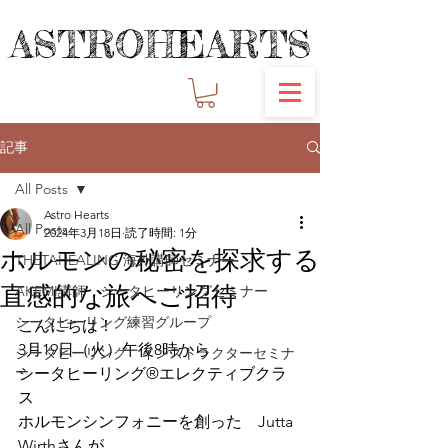
ASTROHEARTS
ASTROHEARTS
記事
All Posts
Astro Hearts
All Posts
2024年3月18日
読了時間: 1分
ホルモンの秘密を探求する
THETAHEALING 海外講師セミナー
直感的な旅へご招待
AKEMI講師 シータヒーリングセミナー
シータヒーリング練習グループ
こんにちは！
3月19日（火）午後8時から　
シータヒーリング インストラクターセミナ
ー
シータヒーリング®︎エレクティブクラ
ス
ホルモンシンフォニーを創った　Jutta 
Wirthさんが