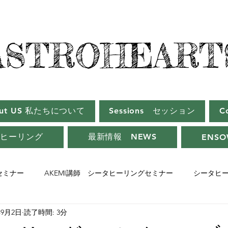
ASTROHEART
ASTROHEART
out US 私たちについて
Sessions セッション
C
タヒーリング
最新情報 NEWS
ENSO
師セミナー
AKEMI講師 シータヒーリングセミナー
シータヒ
年9月2日
読了時間: 3分
ーセミナー