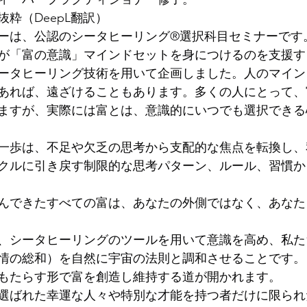
粋（DeepL翻訳）
ーは、公認のシータヒーリング®選択科目セミナーです
が「富の意識」マインドセットを身につけるのを支援す
ータヒーリング技術を用いて企画しました。人のマイン
あれば、遠ざけることもあります。多くの人にとって、
ますが、実際には富とは、意識的にいつでも選択できる
一歩は、不足や欠乏の思考から支配的な焦点を転換し、
クルに引き戻す制限的な思考パターン、ルール、習慣か
んできたすべての富は、あなたの外側ではなく、あなた
、シータヒーリングのツールを用いて意識を高め、私た
情の総和）を自然に宇宙の法則と調和させることです。
もたらす形で富を創造し維持する道が開かれます。
選ばれた幸運な人々や特別な才能を持つ者だけに限られ