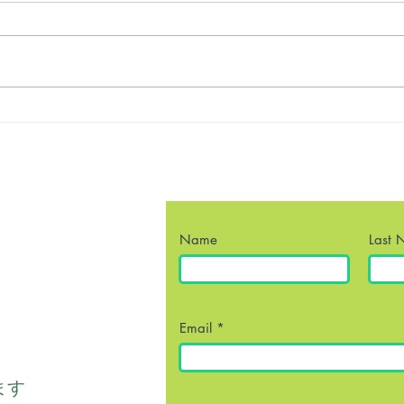
自己実現哲学のアプローチ
自己
自分
な方
Name
Last
Email
ます