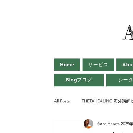
Home
サービス
Ab
Blogブログ
シー
All Posts
THETAHEALING 海外講
Astro Hearts
2025
シータヒーリング インストラクタ