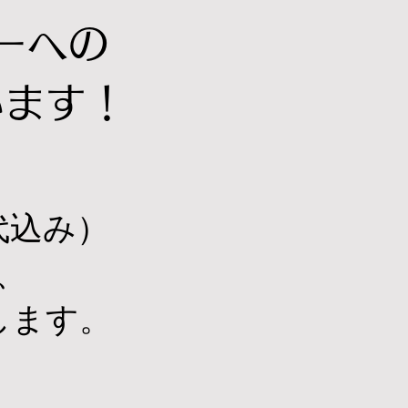
ーへの
います！
。
代込み）
、
します。