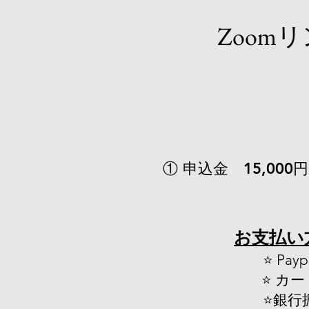
​Zoo
​① 申込金 15,000円
お支払い
⭐️ Pay
⭐️ カ
⭐️銀行