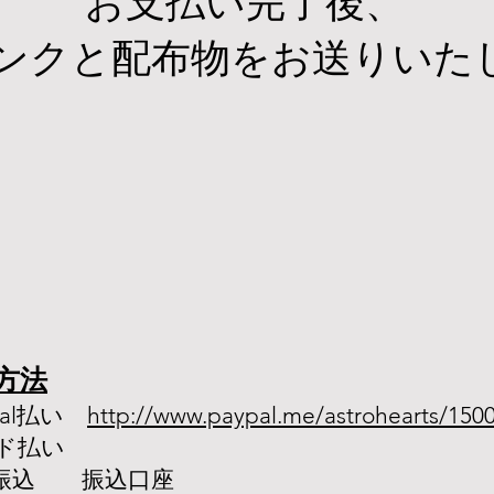
​お支払い完了後、
mリンクと配布物をお送りいた
方法
pal払い
http://www.paypal.me/astrohearts/150
ード払い
振込 振込口座