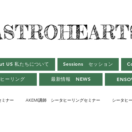
ASTROHEART
ASTROHEART
out US 私たちについて
Sessions セッション
C
タヒーリング
最新情報 NEWS
ENSO
師セミナー
AKEMI講師 シータヒーリングセミナー
シータヒ
ーセミナー