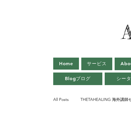
Home
サービス
Ab
Blogブログ
シー
All Posts
THETAHEALING 海外講
シータヒーリング インストラクタ