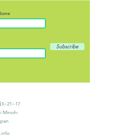
 Name
Subscribe
−21−17
i Minoh-
apan
.info