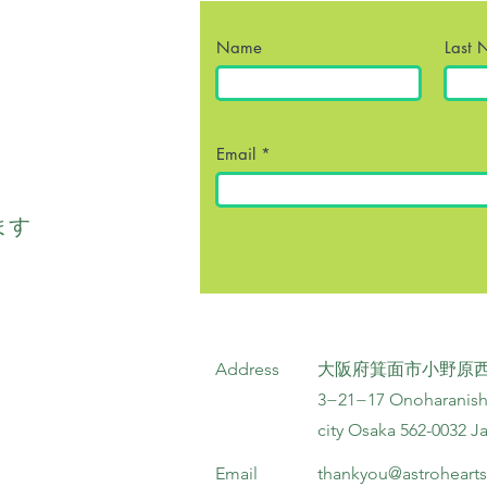
Name
Last
Email
ます
Address
大阪府箕面市小野原西3
3−21−17 Onoharanish
city Osaka 562-0032 J
Email
thankyou@astrohearts